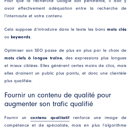
Pour que la recherche Google soit pertinente, il doit y
avoir effectivement adéquation entre la recherche de
MOBILE
*
l’internaute et votre contenu.
Cela suppose d’introduire dans le texte les bons
mots clés
VOTRE BESOIN
*
ou
keywords
.
Optimiser son SEO passe de plus en plus par le choix de
mots clefs à longue traîne
, des expressions plus longues
et mieux ciblées. Elles génèrent certes moins de clics, mais
elles drainent un public plus pointu, et donc une clientèle
plus qualifiée.
J’accepte que ces informations soient utilisées
pour répondre à ma demande
Fournir un contenu de qualité pour
augmenter son trafic qualifié
Fournir un
contenu qualitatif
renforce une image de
*Champs obligatoires. Vos données seront conservées le
temps de répondre à votre demande. Vous pouvez à tout
compétence et de spécialiste, mais en plus l’algorithme
moment exercer vos droits d’accès, de rectification, de