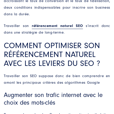
accroissant le taux de conversion et le taux de fidélisation,
deux conditions indispensables pour inscrire son business
dans la durée.
Travailler son
référencement naturel SEO
s’inscrit donc
dans une stratégie de long-terme.
COMMENT OPTIMISER SON
Contactez-nous
RÉFÉRENCEMENT NATUREL
Un projet ? Une question ?
Remplissez notre formulaire, nous prendrons soin
AVEC LES LEVIERS DU SEO ?
de vous répondre dans les plus brefs délais.
NOM
Travailler son SEO suppose donc de bien comprendre en
amont les principaux critères des algorithmes Google
PRÉNOM
*
Augmenter son trafic internet avec le
choix des mots-clés
E-MAIL
*