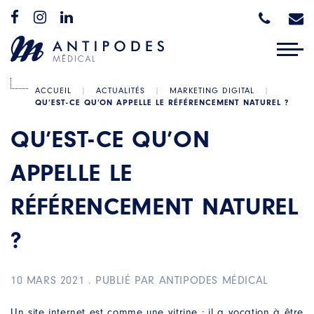
ACCUEIL
|
ACTUALITÉS
|
MARKETING DIGITAL
|
QU’EST-CE QU’ON APPELLE LE RÉFÉRENCEMENT NATUREL ?
QU’EST-CE QU’ON
APPELLE LE
RÉFÉRENCEMENT NATUREL
?
10 MARS 2021
.
PUBLIÉ PAR ANTIPODES MÉDICAL
Un site internet est comme une vitrine : il a vocation à être