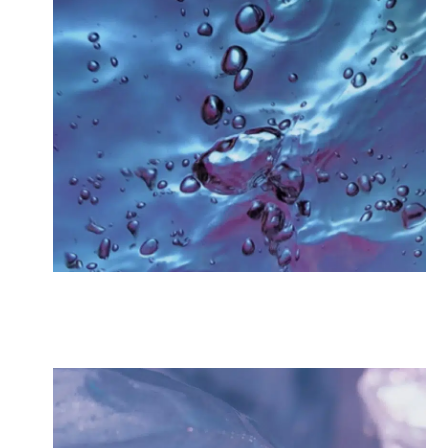
tez-nous
e question ?
re formulaire, nous prendrons soin de vous répondre dans les plus br
PRÉNOM
*
MOBILE
*
*