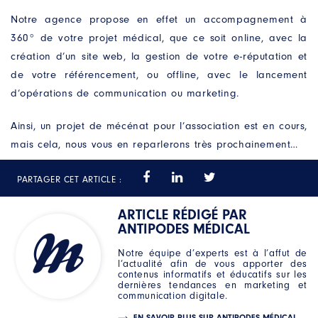
J’accepte que ces informations soient utilisées
pour répondre à ma demande
Notre agence propose en effet un accompagnement à
360° de votre projet médical, que ce soit online, avec la
création d’un site web, la gestion de votre e-réputation et
de votre référencement, ou offline, avec le lancement
*Champs obligatoires. Vos données seront conservées le
temps de répondre à votre demande. Vous pouvez à tout
d’opérations de communication ou marketing.
moment exercer vos droits d’accès, de rectification, de
suppression, d’opposition ou de limitation en contactant
Antipodes Médical.
Ainsi, un projet de mécénat pour l’association est en cours,
mais cela, nous vous en reparlerons très prochainement…
PARTAGER CET ARTICLE :
ARTICLE RÉDIGÉ PAR
ANTIPODES MÉDICAL
Notre équipe d’experts est à l’affut de
l’actualité afin de vous apporter des
contenus informatifs et éducatifs sur les
dernières tendances en marketing et
communication digitale.
EN SAVOIR PLUS SUR ANTIPODES MÉDICAL