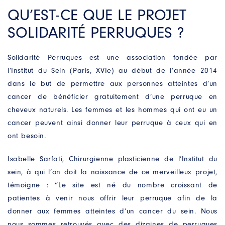
QU’EST-CE QUE LE PROJET
SOLIDARITÉ PERRUQUES ?
Solidarité Perruques est une association fondée par
l’Institut du Sein (Paris, XVIe) au début de l’année 2014
dans le but de permettre aux personnes atteintes d’un
cancer de bénéficier gratuitement d’une perruque en
cheveux naturels. Les femmes et les hommes qui ont eu un
cancer peuvent ainsi donner leur perruque à ceux qui en
ont besoin.
Isabelle Sarfati, Chirurgienne plasticienne de l’Institut du
Contactez-nous
sein, à qui l’on doit la naissance de ce merveilleux projet,
Un projet ? Une question ?
témoigne : “Le site est né du nombre croissant de
Remplissez notre formulaire, nous prendrons soin
de vous répondre dans les plus brefs délais.
patientes à venir nous offrir leur perruque afin de la
donner aux femmes atteintes d’un cancer du sein. Nous
NOM
nous sommes retrouvés avec des dizaines de perruques