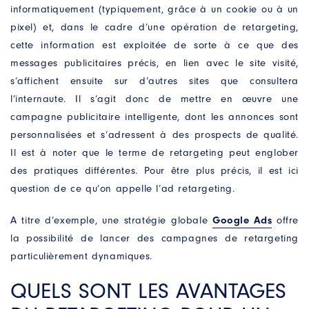
informatiquement (typiquement, grâce à un cookie ou à un
pixel) et, dans le cadre d’une opération de retargeting,
cette information est exploitée de sorte à ce que des
messages publicitaires précis, en lien avec le site visité,
s’affichent ensuite sur d’autres sites que consultera
l’internaute. Il s’agit donc de mettre en œuvre une
campagne publicitaire intelligente, dont les annonces sont
personnalisées et s’adressent à des prospects de qualité.
Contactez-nous
Il est à noter que le terme de retargeting peut englober
des pratiques différentes. Pour être plus précis, il est ici
Un projet ? Une question ?
Remplissez notre formulaire, nous prendrons soin
question de ce qu’on appelle l’ad retargeting.
de vous répondre dans les plus brefs délais.
A titre d’exemple, une stratégie globale
Google Ads
offre
NOM
la possibilité de lancer des campagnes de retargeting
particulièrement dynamiques.
PRÉNOM
*
QUELS SONT LES AVANTAGES