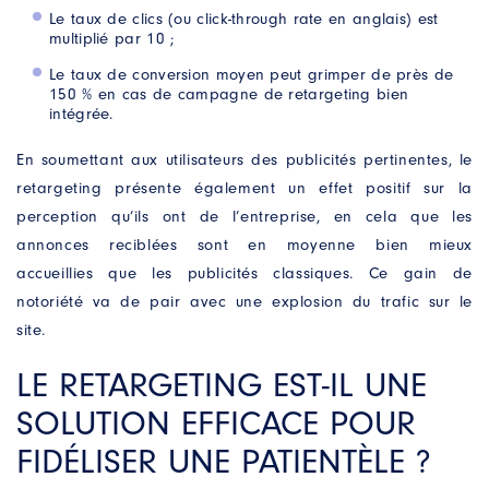
*Champs obligatoires. Vos données seront conservées le
Le taux de clics (ou click-through rate en anglais) est
temps de répondre à votre demande. Vous pouvez à tout
multiplié par 10 ;
moment exercer vos droits d’accès, de rectification, de
suppression, d’opposition ou de limitation en contactant
Antipodes Médical.
Le taux de conversion moyen peut grimper de près de
150 % en cas de campagne de retargeting bien
intégrée.
En soumettant aux utilisateurs des publicités pertinentes, le
retargeting présente également un effet positif sur la
perception qu’ils ont de l’entreprise, en cela que les
annonces reciblées sont en moyenne bien mieux
accueillies que les publicités classiques. Ce gain de
notoriété va de pair avec une explosion du trafic sur le
site.
LE RETARGETING EST-IL UNE
SOLUTION EFFICACE POUR
FIDÉLISER UNE PATIENTÈLE ?