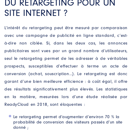
DU RETARGETING POUR UN
E-MAIL
*
SITE INTERNET ?
MOBILE
*
L’intérêt du retargeting peut être mesuré par comparaison
avec une campagne de publicité en ligne standard, c’est-
VOTRE BESOIN
*
à-dire non ciblée. Si, dans les deux cas, les annonces
publicitaires sont vues par un grand nombre d’utilisateurs,
seul le retargeting permet de les adresser à de véritables
prospects, susceptibles d’effectuer à terme un acte de
conversion (achat, souscription…). Le retargeting est donc
garant d’une bien meilleure efficience : à coût égal, il offre
des résultats significativement plus élevés. Les statistiques
en la matière, mesurées lors d’une étude réalisée par
J’accepte que ces informations soient utilisées
ReadyCloud en 2018, sont éloquentes :
pour répondre à ma demande
Le retargeting permet d’augmenter d’environ 70 % la
probabilité de conversion des visiteurs passés d’un site
donné ;