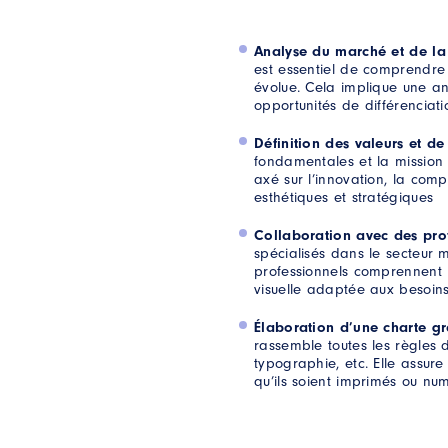
Analyse du marché et de la
est essentiel de comprendre 
évolue. Cela implique une an
opportunités de différenciati
Définition des valeurs et de
tez-nous
fondamentales et la mission d
axé sur l’innovation, la comp
esthétiques et stratégiques
e question ?
re formulaire, nous prendrons soin de vous répondre dans les plus br
Collaboration avec des pro
spécialisés dans le secteur 
PRÉNOM
*
professionnels comprennent l
visuelle adaptée aux besoins
Élaboration d’une charte g
MOBILE
*
rassemble toutes les règles d’
typographie, etc. Elle assur
qu’ils soient imprimés ou nu
*