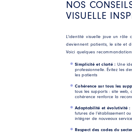
NOS CONSEILS
VISUELLE INS
L’identité visuelle joue un rôle
deviennent patients, le site et d
e ces informations soient utilisées pour répondre à ma demande
Voici quelques recommandations
Simplicité et clarté :
Une ide
professionnelle. Évitez les 
les patients
oires. Vos données seront conservées le temps de répondre à votre demande. Vo
s droits d’accès, de rectification, de suppression, d’opposition ou de limitation 
Cohérence sur tous les supp
al.
tous les supports : site web, 
cohérence renforce la recon
Adaptabilité et évolutivité :
futures de l’établissement ou
intégrer de nouveaux servic
Respect des codes du secte