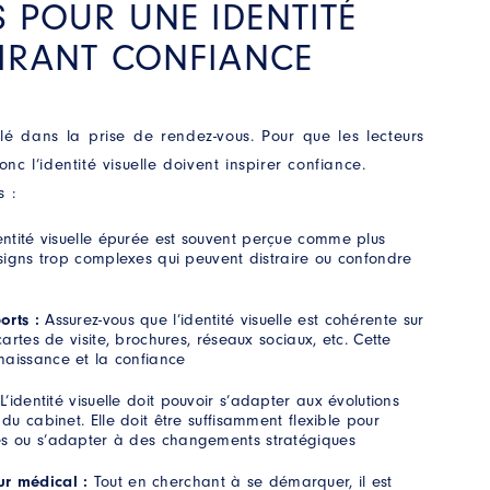
 POUR UNE IDENTITÉ
PIRANT CONFIANCE
 clé dans la prise de rendez-vous. Pour que les lecteurs
onc l’identité visuelle doivent inspirer confiance.
 :
ntité visuelle épurée est souvent perçue comme plus
designs trop complexes qui peuvent distraire ou confondre
us pouvez à tout
en contactant
orts :
Assurez-vous que l’identité visuelle est cohérente sur
cartes de visite, brochures, réseaux sociaux, etc. Cette
naissance et la confiance
L’identité visuelle doit pouvoir s’adapter aux évolutions
 du cabinet. Elle doit être suffisamment flexible pour
es ou s’adapter à des changements stratégiques
ur médical :
Tout en cherchant à se démarquer, il est