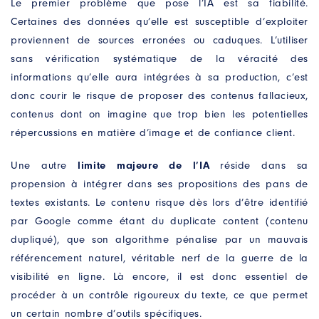
Le premier problème que pose l’IA est sa fiabilité.
Certaines des données qu’elle est susceptible d’exploiter
proviennent de sources erronées ou caduques. L’utiliser
Contactez-nous
sans vérification systématique de la véracité des
informations qu’elle aura intégrées à sa production, c’est
Un projet ? Une question ?
Remplissez notre formulaire, nous prendrons soin
donc courir le risque de proposer des contenus fallacieux,
de vous répondre dans les plus brefs délais.
contenus dont on imagine que trop bien les potentielles
répercussions en matière d’image et de confiance client.
NOM
Une autre
limite majeure de l’IA
réside dans sa
PRÉNOM
*
propension à intégrer dans ses propositions des pans de
textes existants. Le contenu risque dès lors d’être identifié
par Google comme étant du duplicate content (contenu
E-MAIL
*
dupliqué), que son algorithme pénalise par un mauvais
référencement naturel, véritable nerf de la guerre de la
visibilité en ligne. Là encore, il est donc essentiel de
MOBILE
*
procéder à un contrôle rigoureux du texte, ce que permet
un certain nombre d’outils spécifiques.