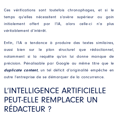
VOTRE BESOIN
*
Ces vérifications sont toutefois chronophages, et si le
temps qu’elles nécessitent s’avère supérieur au gain
initialement offert par l’IA, alors celle-ci n’a plus
véritablement d’intérêt.
Enfin, l’IA a tendance à produire des textes similaires,
aussi bien sur le plan structurel que rédactionnel,
J’accepte que ces informations soient utilisées
notamment si la requête qu’on lui donne manque de
pour répondre à ma demande
précision. Pénalisable par Google au même titre que le
duplicate content
, un tel déficit d’originalité empêche en
outre l’entreprise de se démarquer de la concurrence.
*Champs obligatoires. Vos données seront conservées le
temps de répondre à votre demande. Vous pouvez à tout
L’INTELLIGENCE ARTIFICIELLE
moment exercer vos droits d’accès, de rectification, de
suppression, d’opposition ou de limitation en contactant
PEUT-ELLE REMPLACER UN
Antipodes Médical.
RÉDACTEUR ?