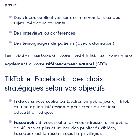
poster :
J’accepte que ces informations soient utilisées
pour répondre à ma demande
Des vidéos explicatives sur des interventions ou des
sujets médicaux courants
Des interviews ou conférences
Des témoignages de patients (avec autorisation)
*Champs obligatoires. Vos données seront conservées le
temps de répondre à votre demande. Vous pouvez à tout
moment exercer vos droits d’accès, de rectification, de
Les vidéos renforcent votre crédibilité et contribuent
suppression, d’opposition ou de limitation en contactant
Antipodes Médical.
également à votre
référencement naturel
(SEO).
TikTok et Facebook : des choix
stratégiques selon vos objectifs
TikTok :
si vous souhaitez toucher un public jeune, TikTok
est une option intéressante pour créer du contenu
éducatif et ludique.
Facebook :
Si vous souhaitez vous adresser à un public
de 40 ans et plus et utiliser des publicités ciblées,
Facebook est le réseau social à privilégier.