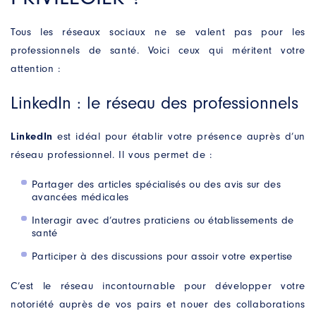
Tous les réseaux sociaux ne se valent pas pour les
professionnels de santé. Voici ceux qui méritent votre
attention :
LinkedIn : le réseau des professionnels
LinkedIn
est idéal pour établir votre présence auprès d’un
réseau professionnel. Il vous permet de :
Partager des articles spécialisés ou des avis sur des
avancées médicales
Interagir avec d’autres praticiens ou établissements de
santé
Contactez-nous
Participer à des discussions pour assoir votre expertise
Un projet ? Une question ?
C’est le réseau incontournable pour développer votre
Remplissez notre formulaire, nous prendrons soin
de vous répondre dans les plus brefs délais.
notoriété auprès de vos pairs et nouer des collaborations